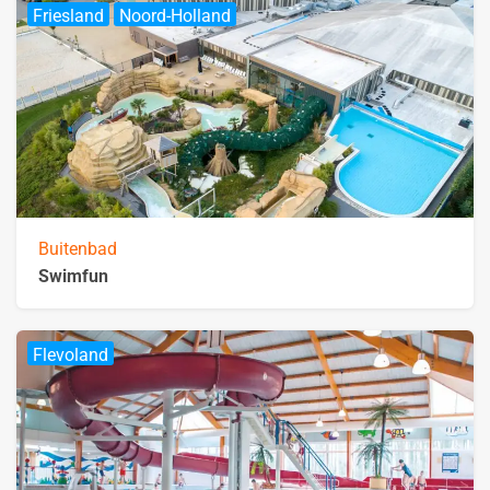
Friesland
Noord-Holland
Buitenbad
Swimfun
Flevoland