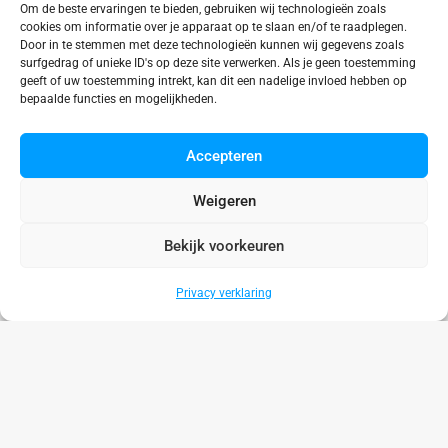
Om de beste ervaringen te bieden, gebruiken wij technologieën zoals
cookies om informatie over je apparaat op te slaan en/of te raadplegen.
Door in te stemmen met deze technologieën kunnen wij gegevens zoals
surfgedrag of unieke ID's op deze site verwerken. Als je geen toestemming
geeft of uw toestemming intrekt, kan dit een nadelige invloed hebben op
bepaalde functies en mogelijkheden.
Accepteren
Binnenbad
Weigeren
Aquacentrum Den Helder
Bekijk voorkeuren
Flevoland
Privacy verklaring