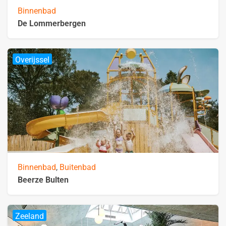
Binnenbad
De Lommerbergen
Overijssel
Binnenbad
,
Buitenbad
Beerze Bulten
Zeeland