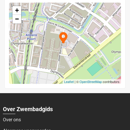
+
−
Leaflet
| ©
OpenStreetMap
contributors
Over Zwembadgids
Over ons