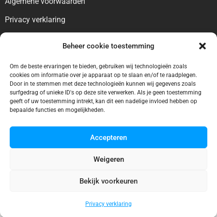
Algemene voorwaarden
Privacy verklaring
Voor bezoekers
Beheer cookie toestemming
Blog
Om de beste ervaringen te bieden, gebruiken wij technologieën zoals
cookies om informatie over je apparaat op te slaan en/of te raadplegen.
Contact
Door in te stemmen met deze technologieën kunnen wij gegevens zoals
surfgedrag of unieke ID's op deze site verwerken. Als je geen toestemming
Voor bedrijven
geeft of uw toestemming intrekt, kan dit een nadelige invloed hebben op
bepaalde functies en mogelijkheden.
Ontbreekt uw vermelding?
Adverteren
Accepteren
Weigeren
Bekijk voorkeuren
© 2025 Zwembadgids.eu
Privacy verklaring