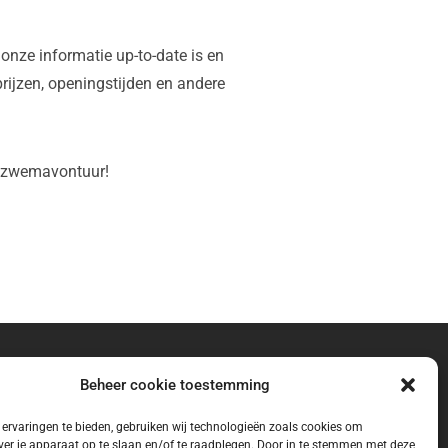
nze informatie up-to-date is en
rijzen, openingstijden en andere
e zwemavontuur!
Beheer cookie toestemming
ervaringen te bieden, gebruiken wij technologieën zoals cookies om
ver je apparaat op te slaan en/of te raadplegen. Door in te stemmen met deze