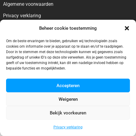
Algemene voorwaarden
Privacy verklaring
Beheer cookie toestemming
Voor bezoekers
Blog
Om de beste ervaringen te bieden, gebruiken wij technologieën zoals
cookies om informatie over je apparaat op te slaan en/of te raadplegen.
Contact
Door in te stemmen met deze technologieën kunnen wij gegevens zoals
surfgedrag of unieke ID's op deze site verwerken. Als je geen toestemming
geeft of uw toestemming intrekt, kan dit een nadelige invloed hebben op
Voor bedrijven
bepaalde functies en mogelijkheden.
Ontbreekt uw vermelding?
Accepteren
Adverteren
Weigeren
Bekijk voorkeuren
© 2025 Zwembadgids.eu
Privacy verklaring