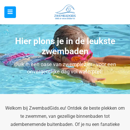
Hier plons je in de leukste
zwembaden
Duik in een oase van zwemplezier - voor een
onvergetelijke dag vol waterpret!
Welkom bij ZwembadGids.eu! Ontdek de beste plekken om
te zwemmen, van gezellige binnenbaden tot
adembenemende buitenbaden. Of je nu een fanatieke