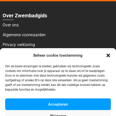
Over Zwembadgids
Over ons
Algemene voorwaarden
Privacy verklaring
Beheer cookie toestemming
Voor bezoekers
Blog
Om de beste ervaringen te bieden, gebruiken wij technologieën zoals
cookies om informatie over je apparaat op te slaan en/of te raadplegen.
Contact
Door in te stemmen met deze technologieën kunnen wij gegevens zoals
surfgedrag of unieke ID's op deze site verwerken. Als je geen toestemming
geeft of uw toestemming intrekt, kan dit een nadelige invloed hebben op
Voor bedrijven
bepaalde functies en mogelijkheden.
Ontbreekt uw vermelding?
Accepteren
Adverteren
Weigeren