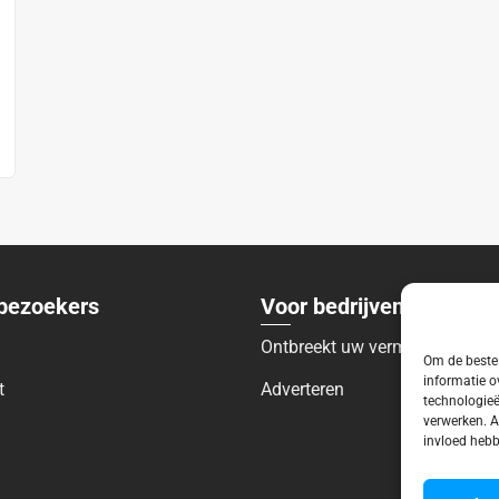
bezoekers
Voor bedrijven
Ontbreekt uw vermelding?
Om de beste 
informatie o
t
Adverteren
technologieë
verwerken. A
invloed hebb