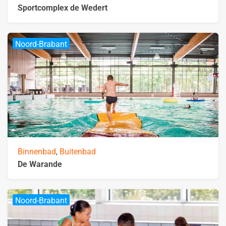
Sportcomplex de Wedert
Noord-Brabant
Binnenbad
,
Buitenbad
De Warande
Noord-Brabant