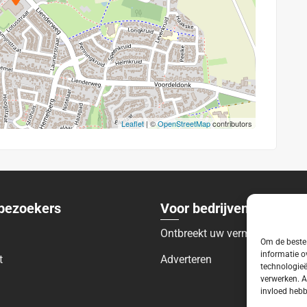
Leaflet
| ©
OpenStreetMap
contributors
bezoekers
Voor bedrijven
Ontbreekt uw vermelding?
Om de beste 
informatie o
t
Adverteren
technologieë
verwerken. A
invloed hebb