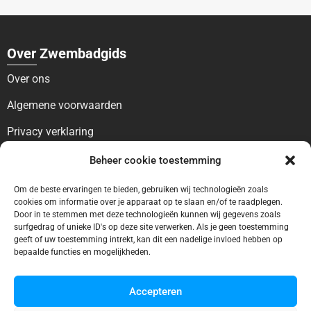
Over Zwembadgids
Over ons
Algemene voorwaarden
Privacy verklaring
Beheer cookie toestemming
Voor bezoekers
Blog
Om de beste ervaringen te bieden, gebruiken wij technologieën zoals
cookies om informatie over je apparaat op te slaan en/of te raadplegen.
Contact
Door in te stemmen met deze technologieën kunnen wij gegevens zoals
surfgedrag of unieke ID's op deze site verwerken. Als je geen toestemming
geeft of uw toestemming intrekt, kan dit een nadelige invloed hebben op
Voor bedrijven
bepaalde functies en mogelijkheden.
Ontbreekt uw vermelding?
Accepteren
Adverteren