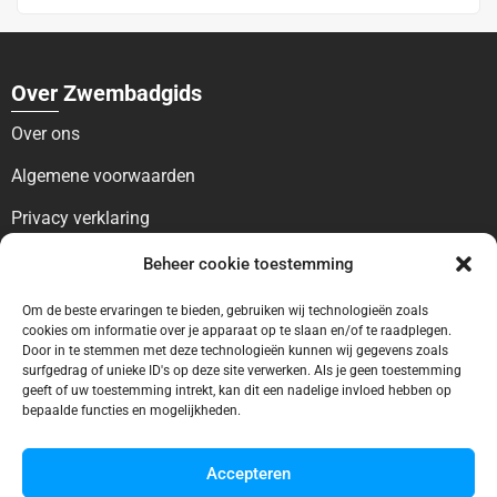
Over Zwembadgids
Over ons
Algemene voorwaarden
Privacy verklaring
Voor bezoekers
Beheer cookie toestemming
Blog
Om de beste ervaringen te bieden, gebruiken wij technologieën zoals
cookies om informatie over je apparaat op te slaan en/of te raadplegen.
Contact
Door in te stemmen met deze technologieën kunnen wij gegevens zoals
surfgedrag of unieke ID's op deze site verwerken. Als je geen toestemming
geeft of uw toestemming intrekt, kan dit een nadelige invloed hebben op
Voor bedrijven
bepaalde functies en mogelijkheden.
Ontbreekt uw vermelding?
Accepteren
Adverteren