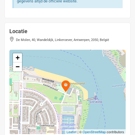
gegevens altijd de officiële website.
Locatie
De Molen, 40, Wandeldijk, Linkeroever, Antwerpen, 2050, België
+
−
Leaflet
| ©
OpenStreetMap
contributors