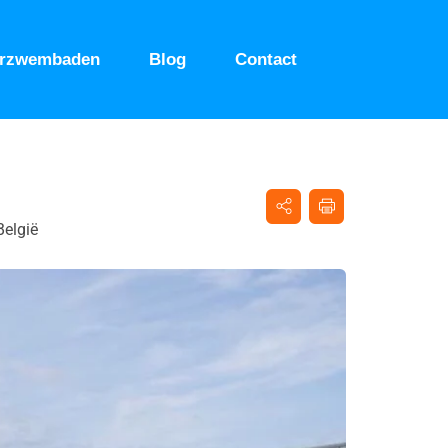
urzwembaden
Blog
Contact
België