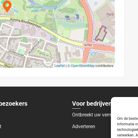
Leaflet
| ©
OpenStreetMap
contributors
bezoekers
Voor bedrijven
Ontbreekt uw vermelding?
Om de beste 
informatie o
t
Adverteren
technologieë
verwerken. A