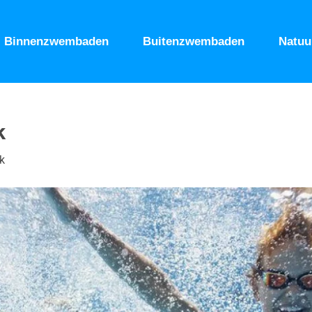
Binnenzwembaden
Buitenzwembaden
Natu
k
k