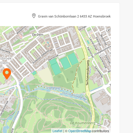
Gravin van Schönbornlaan 2 6433 AZ Hoensbroek
Leaflet
| ©
OpenStreetMap
contributors