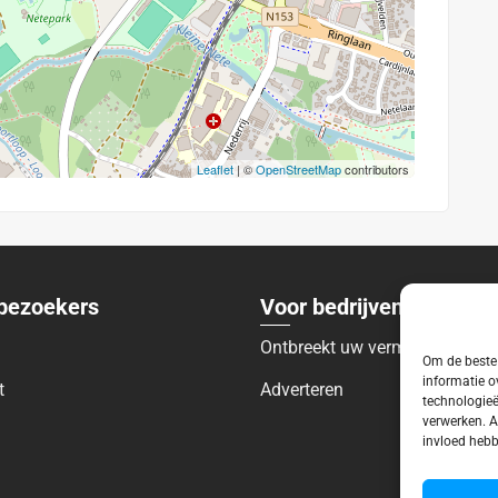
Leaflet
| ©
OpenStreetMap
contributors
bezoekers
Voor bedrijven
Ontbreekt uw vermelding?
Om de beste 
informatie o
t
Adverteren
technologieë
verwerken. A
invloed hebb