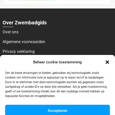
Over Zwembadgids
Over ons
Algemene voorwaarden
Privacy verklaring
Voor bezoekers
Beheer cookie toestemming
Blog
Om de beste ervaringen te bieden, gebruiken wij technologieën zoals
cookies om informatie over je apparaat op te slaan en/of te raadplegen.
Contact
Door in te stemmen met deze technologieën kunnen wij gegevens zoals
surfgedrag of unieke ID's op deze site verwerken. Als je geen toestemming
geeft of uw toestemming intrekt, kan dit een nadelige invloed hebben op
Voor bedrijven
bepaalde functies en mogelijkheden.
Ontbreekt uw vermelding?
Accepteren
Adverteren