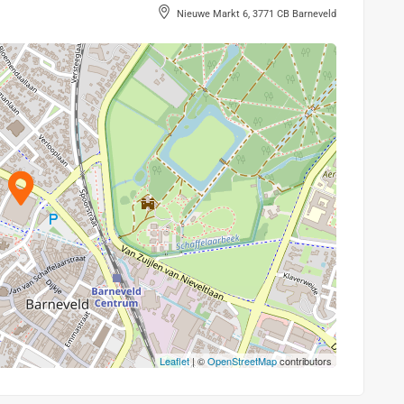
Nieuwe Markt 6, 3771 CB Barneveld
Leaflet
| ©
OpenStreetMap
contributors