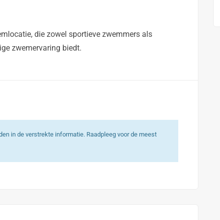
emlocatie, die zowel sportieve zwemmers als
lige zwemervaring biedt.
heden in de verstrekte informatie. Raadpleeg voor de meest