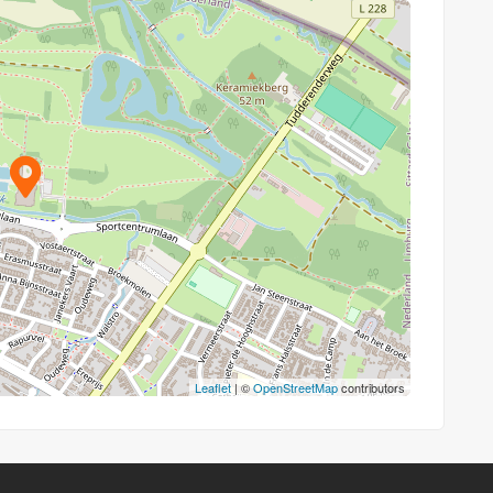
Leaflet
| ©
OpenStreetMap
contributors