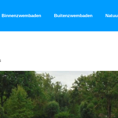
Binnenzwembaden
Buitenzwembaden
Natu
s