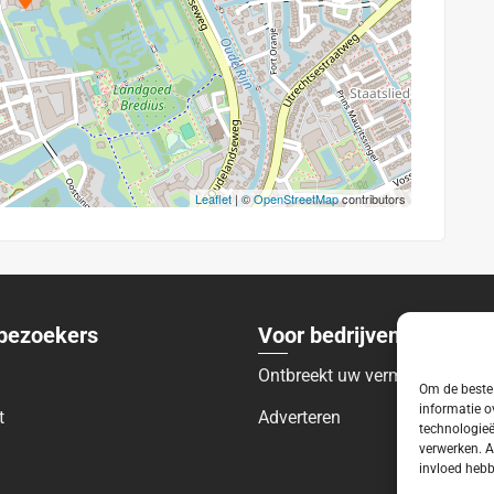
Leaflet
| ©
OpenStreetMap
contributors
bezoekers
Voor bedrijven
Ontbreekt uw vermelding?
Om de beste 
informatie o
t
Adverteren
technologieë
verwerken. A
invloed hebb