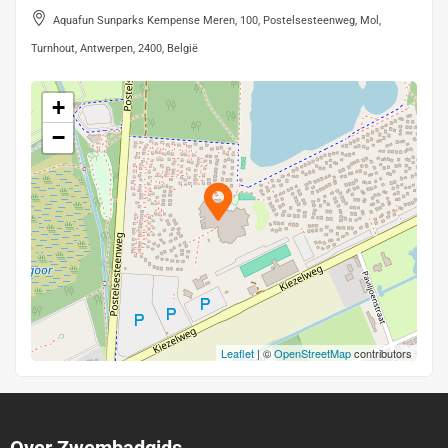
Aquafun Sunparks Kempense Meren, 100, Postelsesteenweg, Mol,
Turnhout, Antwerpen, 2400, België
+
−
Leaflet
| ©
OpenStreetMap
contributors
Over Zwembadgids