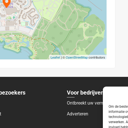
Leaflet
| ©
OpenStreetMap
contributors
bezoekers
Voor bedrijven
Ontbreekt uw vermelding?
Om de beste 
informatie o
t
Adverteren
technologieë
verwerken. A
invloed hebb