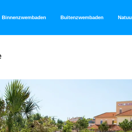
Binnenzwembaden
Buitenzwembaden
Natu
e