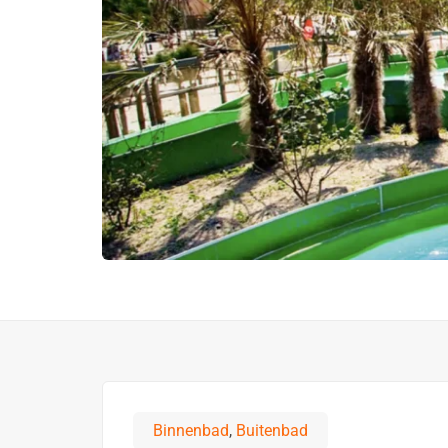
Binnenbad
,
Buitenbad