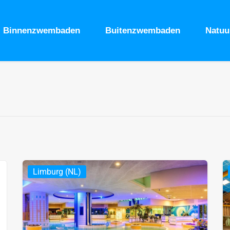
Binnenzwembaden
Buitenzwembaden
Natu
Limburg (NL)