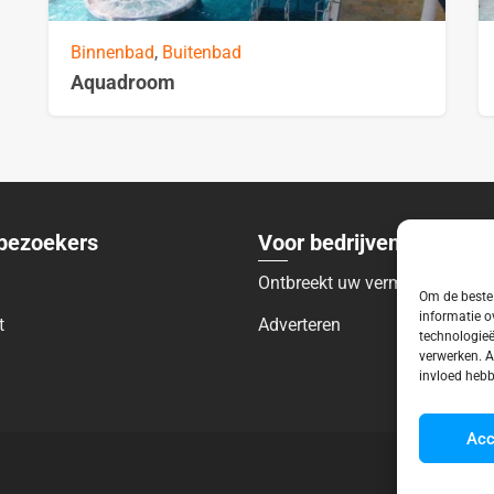
Binnenbad
,
Buitenbad
Aquadroom
bezoekers
Voor bedrijven
Ontbreekt uw vermelding?
Om de beste 
informatie o
t
Adverteren
technologieë
verwerken. A
invloed hebb
Acc