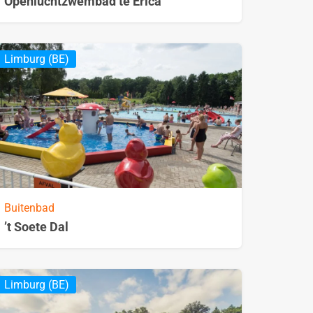
Openluchtzwembad te Erica
Limburg (BE)
Buitenbad
’t Soete Dal
Limburg (BE)