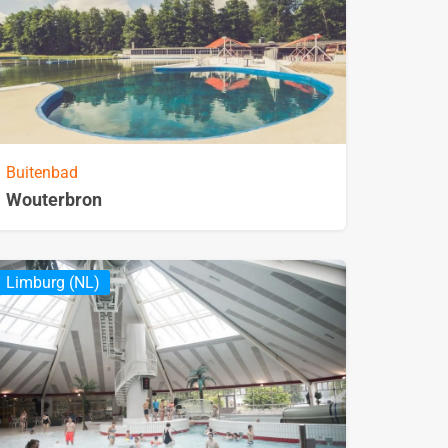
Buitenbad
Wouterbron
Limburg (NL)