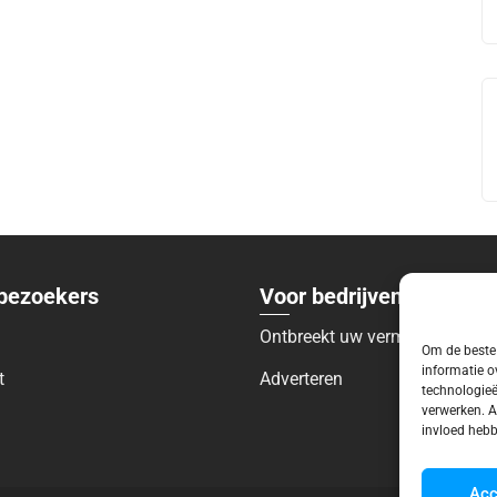
bezoekers
Voor bedrijven
Ontbreekt uw vermelding?
Om de beste 
informatie o
t
Adverteren
technologieë
verwerken. A
invloed hebb
Acc