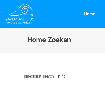
Home
Home Zoeken
[directorist_search_listing]