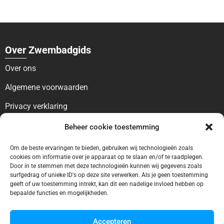
Over Zwembadgids
Over ons
Algemene voorwaarden
Privacy verklaring
Beheer cookie toestemming
Voor bezoekers
Blog
Om de beste ervaringen te bieden, gebruiken wij technologieën zoals
cookies om informatie over je apparaat op te slaan en/of te raadplegen.
Contact
Door in te stemmen met deze technologieën kunnen wij gegevens zoals
surfgedrag of unieke ID's op deze site verwerken. Als je geen toestemming
geeft of uw toestemming intrekt, kan dit een nadelige invloed hebben op
Voor bedrijven
bepaalde functies en mogelijkheden.
Ontbreekt uw vermelding?
Accepteren