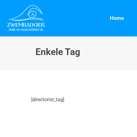
Home
Enkele Tag
[directorist_tag]