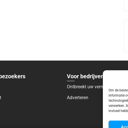
bezoekers
Voor bedrijven
Ontbreekt uw vermelding?
Om de beste 
informatie o
t
Adverteren
technologieë
verwerken. A
invloed hebb
Acc