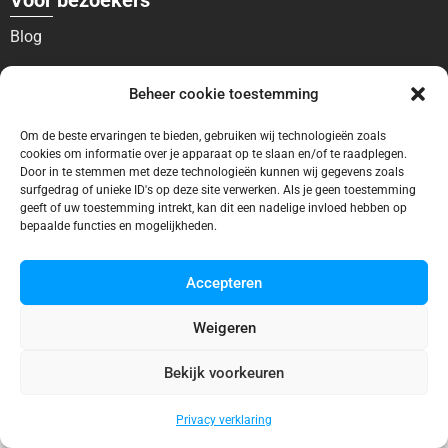
Voor bezoekers
Blog
Contact
Beheer cookie toestemming
Voor bedrijven
Om de beste ervaringen te bieden, gebruiken wij technologieën zoals
Ontbreekt uw vermelding?
cookies om informatie over je apparaat op te slaan en/of te raadplegen.
Door in te stemmen met deze technologieën kunnen wij gegevens zoals
surfgedrag of unieke ID's op deze site verwerken. Als je geen toestemming
Adverteren
geeft of uw toestemming intrekt, kan dit een nadelige invloed hebben op
bepaalde functies en mogelijkheden.
Accepteren
© 2025 Zwembadgids.eu
Weigeren
Bekijk voorkeuren
Privacy verklaring