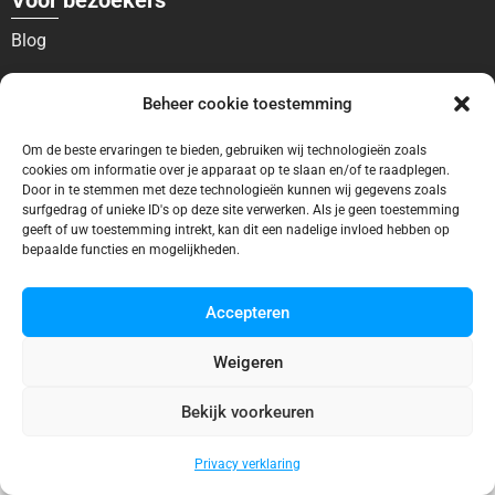
Voor bezoekers
Blog
Contact
Beheer cookie toestemming
Voor bedrijven
Om de beste ervaringen te bieden, gebruiken wij technologieën zoals
Ontbreekt uw vermelding?
cookies om informatie over je apparaat op te slaan en/of te raadplegen.
Door in te stemmen met deze technologieën kunnen wij gegevens zoals
surfgedrag of unieke ID's op deze site verwerken. Als je geen toestemming
Adverteren
geeft of uw toestemming intrekt, kan dit een nadelige invloed hebben op
bepaalde functies en mogelijkheden.
Accepteren
© 2025 Zwembadgids.eu
Weigeren
Bekijk voorkeuren
Privacy verklaring