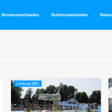
Binnenzwembaden
Buitenzwembaden
Natu
Limburg (BE)