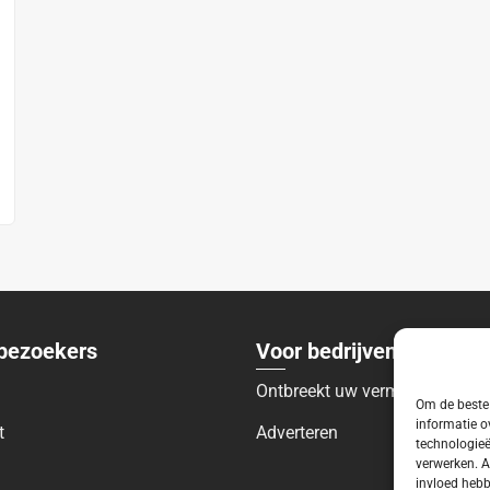
bezoekers
Voor bedrijven
Ontbreekt uw vermelding?
Om de beste 
informatie o
t
Adverteren
technologieë
verwerken. A
invloed hebb